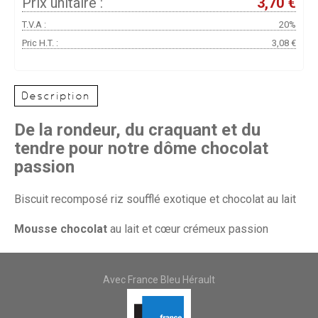
Prix unitaire :
3,70 €
T.V.A :
20%
Pric H.T. :
3,08 €
Description
De la rondeur, du craquant et du
tendre pour notre dôme chocolat
passion
Biscuit recomposé riz soufflé exotique et chocolat au lait
Mousse chocolat
au lait et cœur crémeux passion
Avec France Bleu Hérault