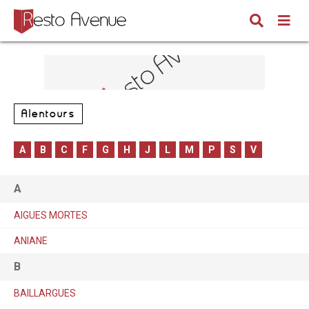
Alentours
A
B
C
F
G
H
J
L
M
P
S
V
A
AIGUES MORTES
ANIANE
B
BAILLARGUES