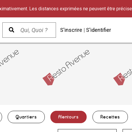
oximativement. Les distances exprimées ne peuvent être précise
S'inscrire
|
S'identifier
Quartiers
Alentours
Recettes