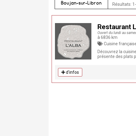
Boujan-sur-Libron
Résultats: 1
Restaurant L
Ouvert du lundi au same
à 6836 km
Cuisine française, Brasserie, Cuisine traditionnelle, Ta
Découvrez la cuisine
présente des plats pr
d'infos