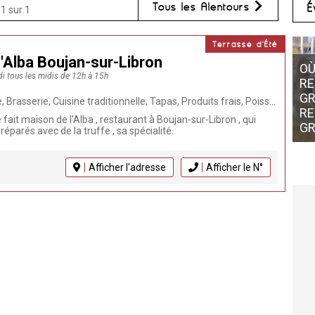
Tous les Alentours
É
-1 sur 1
Terrasse d'Été
'Alba Boujan-sur-Libron
OÙ
di tous les midis de 12h à 15h
RE
GR
pas, Produits frais, Poissons, Coquillages, Traiteur, Terrasse, Réception Groupes, Fait Maison, Plats à emporter, Livraison à domicile, Chef à domicile, Restaurant, UMIH, Plat du jour, Burger maison
RE
 fait maison de l'Alba , restaurant à Boujan-sur-Libron , qui
G
éparés avec de la truffe , sa spécialité.
Afficher l'adresse
Afficher le N°