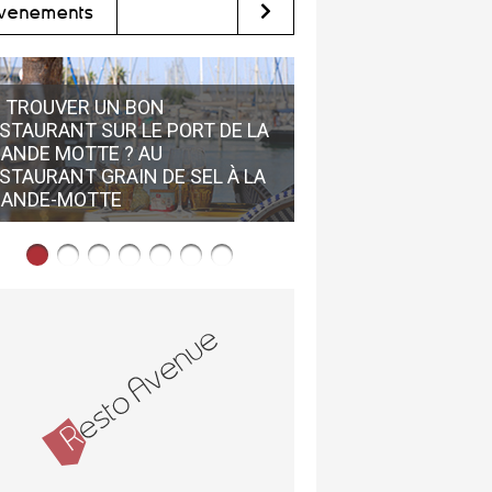
vènements
 TROUVER UN BON
STAURANT SUR LE PORT DE LA
ANDE MOTTE ? AU
LES MEILLEURS RES
STAURANT GRAIN DE SEL À LA
MONTPELLIER: UNE 
RANDE-MOTTE
RESTO AVENUE