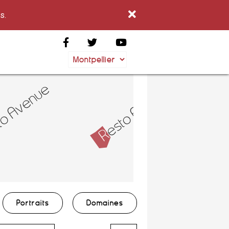
s.
Portraits
Domaines