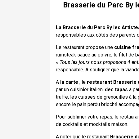
Brasserie du Parc By le
La Brasserie du Parc By les Artiste
responsables aux côtés des parents de
Le restaurant propose une
cuisine fra
rumsteak sauce au poivre, le filet de ba
«
Tous les jours nous proposons 4 entr
responsable. A souligner que la viand
A
la carte
, le
restaurant Brasserie 
par un cuisinier italien,
des tapas
à pa
truffe, les cuisses de grenouilles à la
encore le pain perdu brioché accompag
Pour sublimer votre repas, le restaurant
de cocktails et mocktails maison.
A noter que le restaurant
Brasserie d