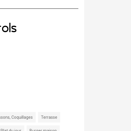
ols
ssons, Coquillages
Terrasse
Plat du jour
Burger maison