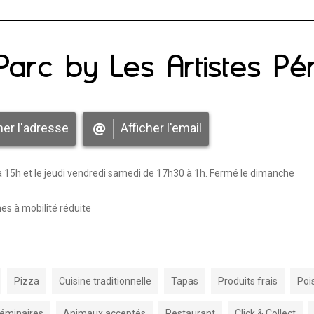
Parc by Les Artistes Pér
her l'adresse
Afficher l'email
à 15h et le jeudi vendredi samedi de 17h30 à 1h. Fermé le dimanche
s à mobilité réduite
Pizza
Cuisine traditionnelle
Tapas
Produits frais
Poi
éminaires
Animaux acceptés
Restaurant
Click & Collect