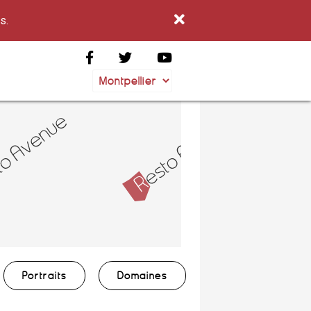
s.
Portraits
Domaines