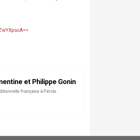
ZWZwYXpscA==
mentine et Philippe Gonin
itionnelle française à Pérols.