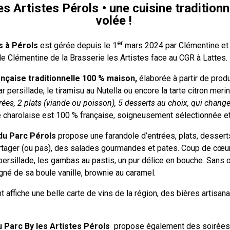
s Artistes Pérols • une cuisine tradition
volée !
er
s à Pérols
est gérée depuis le 1
mars 2024 par Clémentine et P
 Clémentine de la Brasserie les Artistes face au CGR à Lattes.
nçaise traditionnelle 100 % maison,
élaborée à partir de produ
r persillade, le tiramisu au Nutella ou encore la tarte citron merin
ées, 2 plats (viande ou poisson), 5 desserts au choix, qui chan
e charolaise est 100 % française, soigneusement sélectionnée et 
du Parc Pérols
propose une farandole d’entrées, plats, desser
rtager (ou pas), des salades gourmandes et pates. Coup de cœur
 persillade, les gambas au pastis, un pur délice en bouche. Sans 
né de sa boule vanille, brownie au caramel.
 affiche une belle carte de vins de la région, des bières artisana
u Parc By les Artistes Pérols
propose également des soirées 