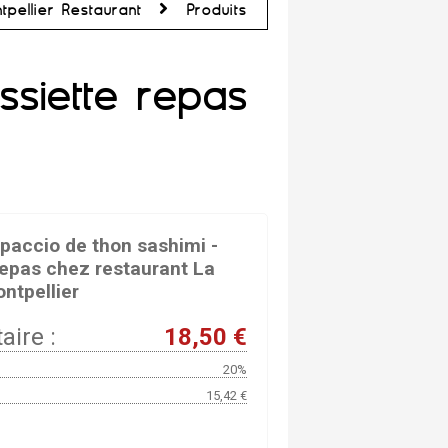
tpellier Restaurant
Produits
ssiette repas
r
paccio de thon sashimi -
repas chez restaurant La
ntpellier
aire :
18,50 €
20%
15,42 €