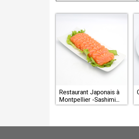
Restaurant Japonais à
Montpellier -Sashimi
chez Maky Sushi Le
Crès