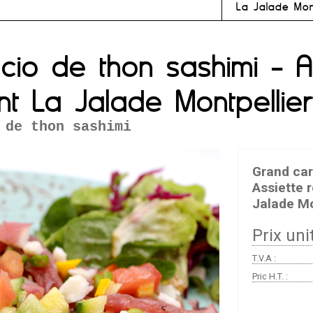
La Jalade Mon
io de thon sashimi - A
nt La Jalade Montpellie
 de thon sashimi
Grand car
Assiette 
Jalade Mo
Prix unit
T.V.A :
Pric H.T. :