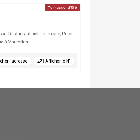
Terrasse d'Été
, Plateau Coquillages, Animaux acceptés, Restaurant, Mariage, Bar , Spa, Huîtres
e à Marseillan.
icher l'adresse
Afficher le N°