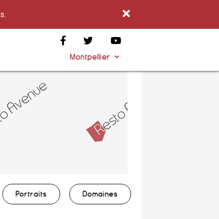
s.
Portraits
Domaines