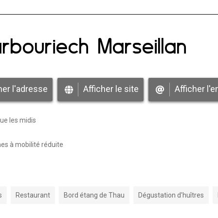
arbouriech Marseillan
her l'adresse
Afficher le site
Afficher l'e
ue les midis
s à mobilité réduite
s
Restaurant
Bord étang de Thau
Dégustation d'huîtres