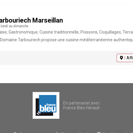
rbouriech Marseillan
 lundi au dimanche
ue, Cuisine traditionnelle, Poissons, Coquillages, Terrasse, Restaurant bistronomique, Réception Groupes, Cuisine méditerranéenne, Séminaires, Evènementiel
 Domaine Tarbouriech propose une cuisine méditerranéenne authentiqu
Aff
En partenariat avec
France Bleu Hérault