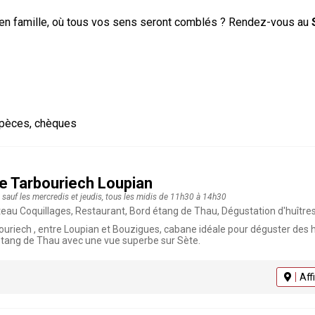
en famille, où tous vos sens seront comblés ? Rendez-vous au
spèces, chèques
re Tarbouriech Loupian
s sauf les mercredis et jeudis, tous les midis de 11h30 à 14h30
eau Coquillages, Restaurant, Bord étang de Thau, Dégustation d'huîtres
ouriech , entre Loupian et Bouzigues, cabane idéale pour déguster des hu
l'etang de Thau avec une vue superbe sur Sète.
Aff