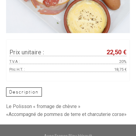
Prix unitaire :
22,50 €
T.V.A :
20%
Pric H.T. :
18,75 €
Description
Le Polisson « fromage de chèvre »
«Accompagné de pommes de terre et charcuterie corse»
Avec France Bleu Hérault