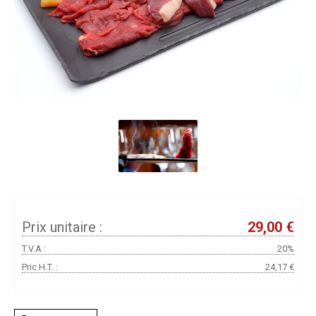
Prix unitaire :
29,00 €
T.V.A :
20%
Pric H.T. :
24,17 €