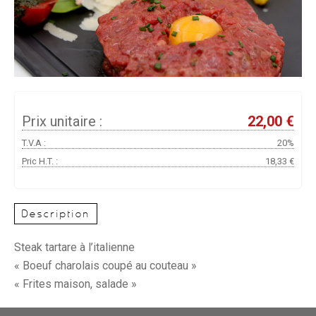
Prix unitaire :
22,00 €
T.V.A :
20%
Pric H.T. :
18,33 €
Description
Steak tartare à l’italienne
« Boeuf charolais coupé au couteau »
« Frites maison, salade »