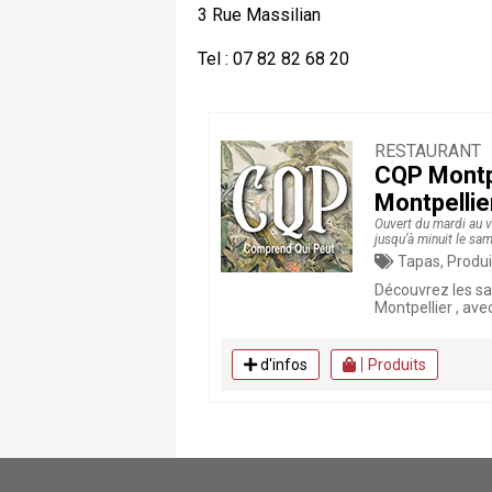
3 Rue Massilian
Tel : 07 82 82 68 20
RESTAURANT
CQP Montpe
Montpellie
Ouvert du mardi au v
jusqu’à minuit le sa
Tapas, Produits frais, Poissons, Coqu
Découvrez les s
Montpellier , ave
d'infos
Produits