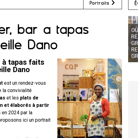
Portraits
É
er, bar à tapas
OÙ
RE
eille Dano
GR
RE
G
 à tapas faits
ille Dano
ut
est un rendez-vous
la convivialité
pas
et les
plats de
 et élaborés à partir
 en 2024 par la
roposons ici un portrait