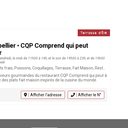
Terrasse d'Été
llier • CQP Comprend qui peut
r
endredi, le midi de 11h30 à 14h, et le soir de 19h30 à 23h, et de 19h30
medi
illages, Terrasse, Fait Maison, Restaurant Africain, Cuisine Fusion, Animaux acceptés, Restaurant, Végétarien, Cuisine du monde, Click & Collect, Brunch
aveurs gourmandes du restaurant CQP Comprend qui peut à
c des plats fait maison inspirés de la cuisine du monde.
Afficher l'adresse
Afficher le N°