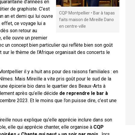
 quarantaine d’années en
étier de graphiste. C’est
CQP Montpellier • Bar à tapas
 an et demi qui lui ouvre
faits maison de Mireille Dano
 effet, ce voyage lui a
en centre-ville
dès son retour au
, elle ouvre un premier
vec un concept bien particulier qui reflète bien son goût
nt sur le thème de l’Afrique organisait des concerts le
ontpellier il y a huit ans pour des raisons familiales : en
 Nîmes. Mais Mireille a vite pris goût pour le sud de la
une épicerie bio dans le quartier des Beaux-Arts à
ulement après qu’elle décide
de reprendre le bar à
cembre 2023. Et le moins que l’on puisse dire, c’est une
reille nous explique qu’elle apprécie inclure dans son
le, elle qui apprécie chanter, elle organise à
CQP
soirées « Chante qui peut » un soir par mois
, lors