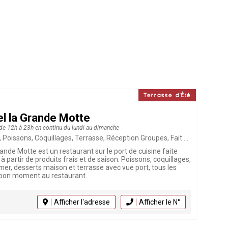
Terrasse d'Été
el la Grande Motte
 de 12h à 23h en continu du lundi au dimanche
 Terrasse, Réception Groupes, Fait Maison, Plateau Coquillages, Animaux acceptés, Restaurant, Végétarien, Plat du jour, Repas d'affaires, Viandes, Sur le port
rande Motte est un restaurant sur le port de cuisine faite
 partir de produits frais et de saison. Poissons, coquillages,
 mer, desserts maison et terrasse avec vue port, tous les
 bon moment au restaurant.
Afficher l'adresse
Afficher le N°