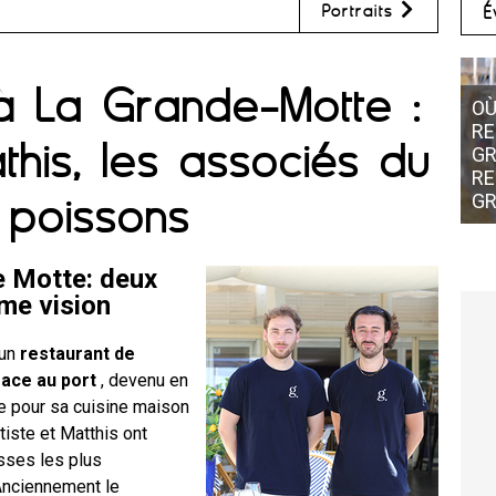
Portraits
É
à La Grande-Motte :
OÙ TROUVER UN BON
RESTAURANT SUR LE PO
this, les associés du
GRANDE MOTTE ? AU
RESTAURANT GRAIN DE 
 poissons
GRANDE-MOTTE
e Motte: deux
me vision
 un
restaurant de
face au port
, devenu en
 pour sa cuisine maison
tiste et Matthis ont
sses les plus
Anciennement le