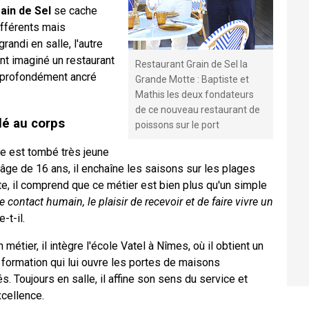
ain de Sel
se cache
ifférents mais
andi en salle, l'autre
ont imaginé un restaurant
Restaurant Grain de Sel la
et profondément ancré
Grande Motte : Baptiste et
Mathis les deux fondateurs
de ce nouveau restaurant de
llé au corps
poissons sur le port
te est tombé très jeune
l'âge de 16 ans, il enchaîne les saisons sur les plages
ite, il comprend que ce métier est bien plus qu'un simple
e contact humain, le plaisir de recevoir et de faire vivre un
-t-il.
métier, il intègre l'école Vatel à Nîmes, où il obtient un
formation qui lui ouvre les portes de maisons
 Toujours en salle, il affine son sens du service et
xcellence.