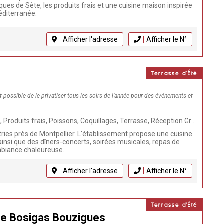
es de Sète, les produits frais et une cuisine maison inspirée
éditerranée.
Afficher l'adresse
Afficher le N°
Terrasse d'Été
t possible de le privatiser tous les soirs de l’année pour des événements et
se, Réception Groupes, Fait Maison, Evènementiel, Animaux acceptés, Restaurant, Plancha, Click & Collect, Mariage, Burger maison, Viandes
tries près de Montpellier. L'établissement propose une cuisine
ainsi que des dîners-concerts, soirées musicales, repas de
biance chaleureuse.
Afficher l'adresse
Afficher le N°
Terrasse d'Été
Le Bosigas Bouzigues