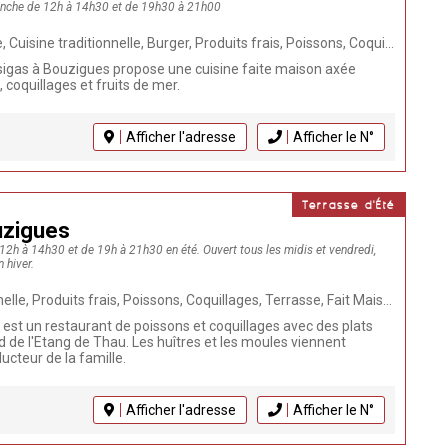
anche de 12h à 14h30 et de 19h30 à 21h00
oissons, Coquillages, Terrasse, Réception Groupes, Fait Maison, Cuisine régionale, Plateau Coquillages, Restaurant, Végétarien, Moules Frites, Tielle, Click & Collect, Anniversaire, Bord étang de Thau, Dégustation d'huîtres, Huîtres, Viandes
sigas à Bouzigues propose une cuisine faite maison axée
 coquillages et fruits de mer.
Afficher l'adresse
Afficher le N°
Terrasse d'Été
uzigues
 12h à 14h30 et de 19h à 21h30 en été. Ouvert tous les midis et vendredi,
 hiver.
uits frais, Poissons, Coquillages, Terrasse, Fait Maison, Animaux acceptés, Restaurant, Bord de mer
est un restaurant de poissons et coquillages avec des plats
d de l'Etang de Thau. Les huîtres et les moules viennent
cteur de la famille.
Afficher l'adresse
Afficher le N°