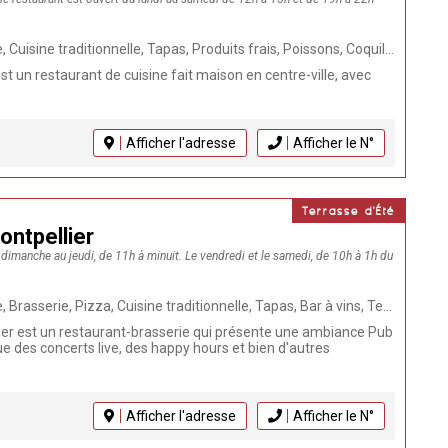
oduits frais, Poissons, Coquillages, Traiteur, Terrasse, Réception Groupes, Fait Maison, Plats à emporter, Séminaires, Livraison à domicile, Animaux acceptés, Restaurant, Cuisine du monde
est un restaurant de cuisine fait maison en centre-ville, avec
Afficher l'adresse
Afficher le N°
Terrasse d'Été
ntpellier
u dimanche au jeudi, de 11h à minuit. Le vendredi et le samedi, de 10h à 1h du
serie, Pizza, Cuisine traditionnelle, Tapas, Bar à vins, Terrasse, Pub, Restaurant
er est un restaurant-brasserie qui présente une ambiance Pub
 des concerts live, des happy hours et bien d'autres
Afficher l'adresse
Afficher le N°