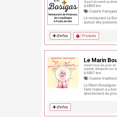
Ouvert du mardi au dim
à 6860 km
Cuisine française, Cuisine traditionnelle, Burger, Produits frais, P
Le restaurant Le Bo
autour des poissons,
d'infos
Produits
Le Marin Bo
Ouvert tous les jours de
samedi, dimanche soir en
à 6861 km
Cuisine traditionnelle, Prod
Le Marin Bouzigues 
faits maison a u bor
directement du produ
d'infos