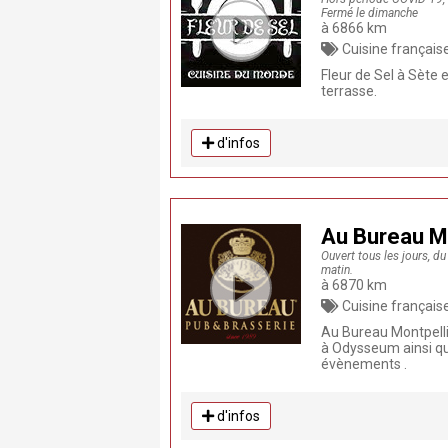
Fermé le dimanche
à 6866 km
Cuisine française, Cuisine traditionnelle, Tapas, Pr
Fleur de Sel à Sète 
terrasse.
d'infos
Au Bureau Mo
Ouvert tous les jours, d
matin.
à 6870 km
Cuisine française, Bras
Au Bureau Montpelli
à Odysseum ainsi que
évènements .
d'infos