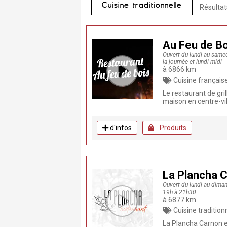
Cuisine traditionnelle
Résultat
Au Feu de Bo
Ouvert du lundi au samed
la journée et lundi midi
à 6866 km
Cuisine française, Cuisine traditionnelle, T
Le restaurant de gri
maison en centre-vil
d'infos
Produits
La Plancha 
Ouvert du lundi au dima
19h à 21h30.
à 6877 km
Cuisine traditionnelle, Tapas, Burger, Produit
La Plancha Carnon e