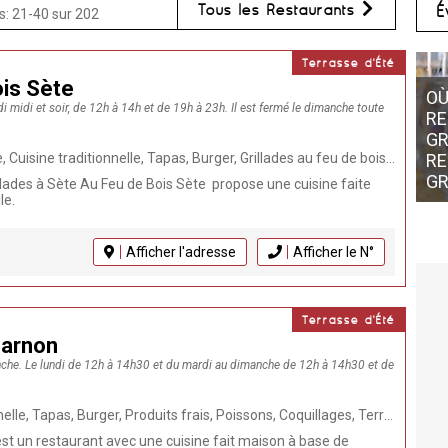
Tous les Restaurants
É
s: 21-40 sur 202
Terrasse d'Été
is Sète
OÙ TROUVER UN BON
i midi et soir, de 12h à 14h et de 19h à 23h. Il est fermé le dimanche toute
RESTAURANT SUR LE PORT DE LA
GRANDE MOTTE ? AU
LE
apas, Burger, Grillades au feu de bois, Produits frais, Poissons, Coquillages, Terrasse, Réception Groupes, Fait Maison, Grillades, Animaux acceptés, Restaurant
RESTAURANT GRAIN DE SEL À LA
MO
GRANDE-MOTTE
RE
llades à Sète Au Feu de Bois Sète propose une cuisine faite
le.
Afficher l'adresse
Afficher le N°
Terrasse d'Été
Carnon
nche. Le lundi de 12h à 14h30 et du mardi au dimanche de 12h à 14h30 et de
s frais, Poissons, Coquillages, Terrasse, Réception Groupes, Fait Maison, Cuisine méditerranéenne, Séminaires, Grillades, Animaux acceptés, Vegan, Restaurant, Plancha
st un restaurant avec une cuisine fait maison à base de