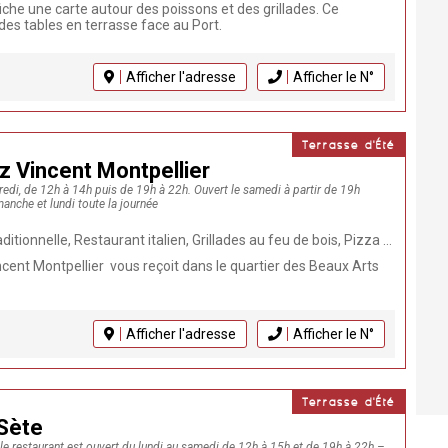
ffiche une carte autour des poissons et des grillades. Ce
es tables en terrasse face au Port.
Afficher l'adresse
Afficher le N°
Terrasse d'Été
z Vincent Montpellier
edi, de 12h à 14h puis de 19h à 22h. Ouvert le samedi à partir de 19h
nche et lundi toute la journée
urant italien, Grillades au feu de bois, Pizza au feu de bois, Produits frais, Terrasse, Fait Maison, Plats à emporter, Restaurant
cent Montpellier vous reçoit dans le quartier des Beaux Arts
Afficher l'adresse
Afficher le N°
Terrasse d'Été
 Sète
e restaurant est ouvert du lundi au samedi de 12h à 15h et de 19h à 22h –