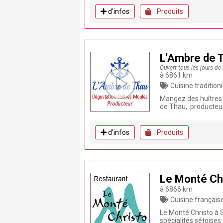
d'infos
Produits
L'Ambre de 
Ouvert tous les jours de
à 6861 km
Cuisine traditionnelle, Produits frais, Poissons, 
Mangez des huîtres 
de Thau, producteur 
d'infos
Produits
Le Monté Ch
à 6866 km
Cuisine française, Cuisine traditionnelle, Produit
Le Monté Christo à S
spécialités sétoises