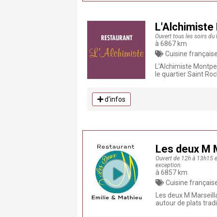
L'Alchimiste
Ouvert tous les soirs du
à 6867 km
Cuisine française,
L'Alchimiste Montpel
le quartier Saint Roc
d'infos
Les deux M M
Ouvert de 12h à 13h15 e
exception.
à 6857 km
Cuisine française, Gastronomique
Les deux M Marseill
autour de plats trad