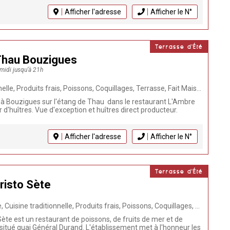
Afficher l'adresse
Afficher le N°
Terrasse d'Été
Thau Bouzigues
 midi jusqu’à 21h
Coquillages, Terrasse, Fait Maison, Plats à emporter, Cuisine méditerranéenne, Plateau Coquillages, Animaux acceptés, Restaurant, Bord étang de Thau, Dégustation d'huîtres, Huîtres
à Bouzigues sur l'étang de Thau dans le restaurant L'Ambre
d'huîtres. Vue d'exception et huîtres direct producteur.
Afficher l'adresse
Afficher le N°
Terrasse d'Été
risto Sète
s frais, Poissons, Coquillages, Terrasse, Réception Groupes, Fait Maison, Cuisine méditerranéenne, Animaux acceptés, Restaurant, Plancha, Click & Collect, Viandes, Sur le port
ète est un restaurant de poissons, de fruits de mer et de
 situé quai Général Durand. L'établissement met à l'honneur les