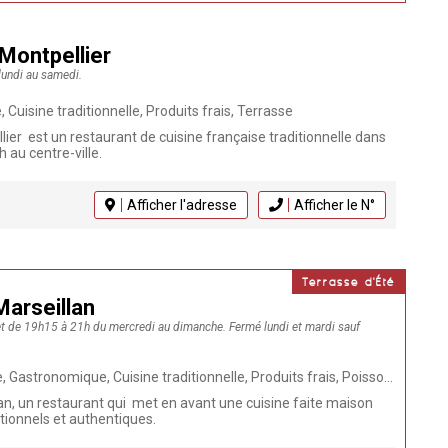
 Montpellier
 lundi au samedi.
 Cuisine traditionnelle, Produits frais, Terrasse
lier est un restaurant de cuisine française traditionnelle dans
h au centre-ville.
Afficher l'adresse
Afficher le N°
Terrasse d'Été
arseillan
t de 19h15 à 21h du mercredi au dimanche. Fermé lundi et mardi sauf
, Cuisine traditionnelle, Produits frais, Poissons, Coquillages, Terrasse, Fait Maison, Restaurant, Click & Collect
an, un restaurant qui met en avant une cuisine faite maison
itionnels et authentiques.