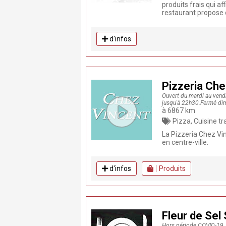
produits frais qui a
restaurant propose d
d'infos
Pizzeria Che
Ouvert du mardi au vendr
jusqu'à 22h30.Fermé dima
à 6867 km
Pizza, Cuisine traditionnelle, Resta
La Pizzeria Chez Vin
en centre-ville.
d'infos
Produits
Fleur de Sel
Hors période COVID-19, l